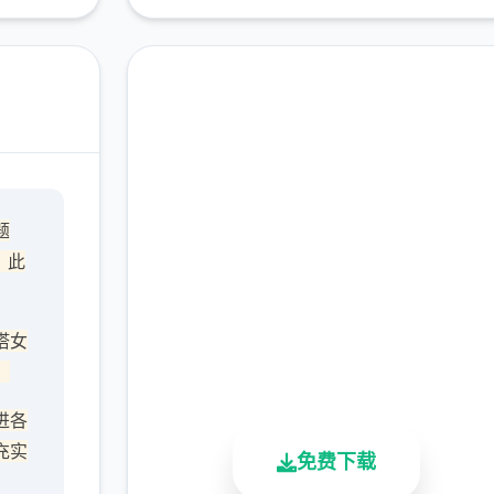
点击下载 沙漠追猎者
题
（Desert Stalker）
，此
完整版游戏，免费体验
塔女
2.3M+
4.9/5
900K+
，
总下载量
用户评分
活跃用户
进各
充实
免费下载