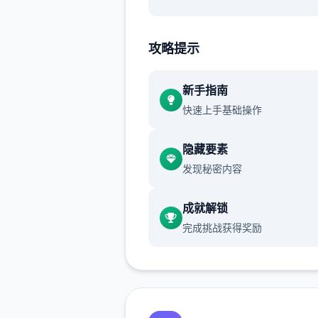
渲染艺术风格独特，甚至是图
里的世界观之类的都非常优秀
攻略提示
作者做了很多分支，比如某个
新手指南
死了，就会有完全不同的剧情
快速上手基础操作
可能一段剧情会有六七种不同
行线，文本足足有一百六十万
隐藏要素
发现秘密内容
游戏设定借鉴了辐射、潜行者
狂的麦克斯等知名作品，
成就解锁
沙漠追猎者攻略：
完成挑战获得奖励
游戏中也有着各种各样的阵营
如尸鬼、变种人、拾荒者等，
每个阵营都有各自的目的，游