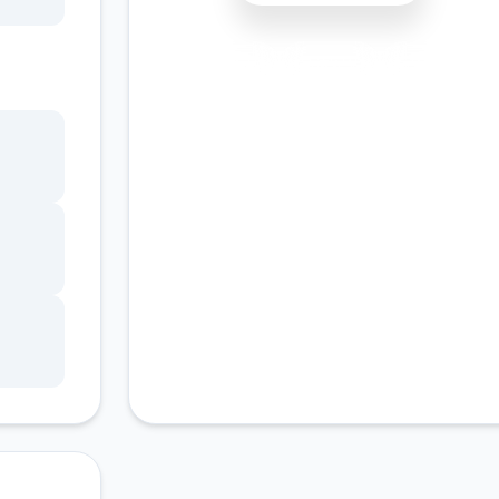
书馆
安全下载
高速安装
完全免费
，
客服支持
角色
。
的平
、疯
，譬
戏也