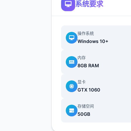
系统要求
提供了一些选择给玩家用来合
横。
不同于为H而H，本作主打的
操作系统
为先，H为辅料的这样一种体
Windows 10+
所以如果只是为了H内容而游
作，那么很多时候反而不会出
内存
的快乐的情况，
8GB RAM
但如果冲着剧情和世界观来玩
显卡
么H内容出现时，反而会有一
GTX 1060
剂的感觉。
更新日志：
存储空间
50GB