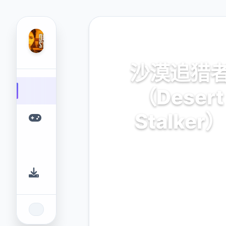
📯 热门推荐
沙漠追猎
（Desert
Stalker）
官方中文，免费下载
9.4
2.3M
评分
下载