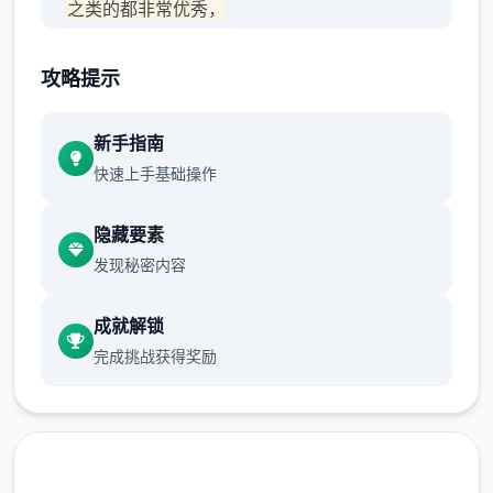
之类的都非常优秀，
作者做了很多分支，比如某个角色死了，就会
攻略提示
有完全不同的剧情。
可能一段剧情会有六七种不同的平行线，文本
新手指南
足足有一百六十万
快速上手基础操作
游戏设定借鉴了辐射、潜行者、疯狂的麦克斯
隐藏要素
等知名作品，
发现秘密内容
沙漠追猎者攻略：
成就解锁
游戏中也有着各种各样的阵营，譬如尸鬼、变
完成挑战获得奖励
种人、拾荒者等，
每个阵营都有各自的目的，游戏也提供了一些
选择给玩家用来合纵连横。