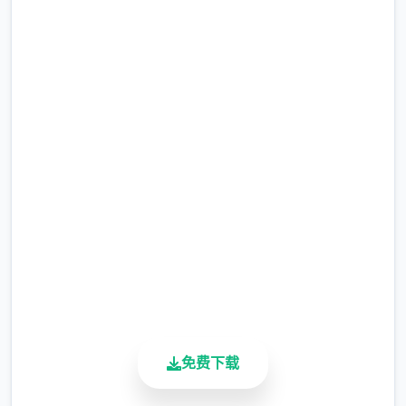
不同于为H而H，本作主打的是剧情为先，H为
辅料的这样一种体验，
马上下载 沙漠追猎者
（Desert Stalker）
所以如果只是为了H内容而游玩本作，那么很
多时候反而不会出现冲的快乐的情况，
完整版游戏，免费体验
但如果冲着剧情和世界观来玩，那么H内容出
2.3M+
现时，反而会有一种调剂的感觉。
总下载量
4.9/5
更新日志：
用户评分
900K+
0.18.4 版本
活跃用户
翻译更新
新增西班牙语翻译（贡献者：Darax）
免费下载