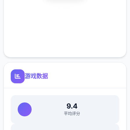
安全下载
高速安装
完全免费
客服支持
更新繁体中文翻译（贡献者：AHHCrazy）
游戏数据
V0.18.3
小改动/错误修复：
修复了由于压缩导致的所有动画不连贯或不完
9.4
整问题
平均评分
修复了选择多个类别时音乐播放器中可能出现