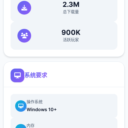
简化了双胞胎市场场景的条件（现在访问它更
2.3M
加一致）
总下载量
900K
活跃玩家
系统要求
修复了如果玩家没有与 Kateryna 谈恋爱，
导致 Kateryna 的任务无法完成的逻辑错误
翻译
操作系统
Windows 10+
添加意大利语翻译（来源：Eagle1900）
内存
更新简体中文翻译版（来源：aler）