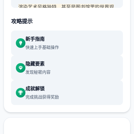
渲染艺术风格独特，甚至是图书馆里的世界观
之类的都非常优秀，
攻略提示
作者做了很多分支，比如某个角色死了，就会
有完全不同的剧情。
新手指南
快速上手基础操作
可能一段剧情会有六七种不同的平行线，文本
足足有一百六十万
隐藏要素
游戏设定借鉴了辐射、潜行者、疯狂的麦克斯
发现秘密内容
等知名作品，
成就解锁
沙漠追猎者攻略：
完成挑战获得奖励
游戏中也有着各种各样的阵营，譬如尸鬼、变
种人、拾荒者等，
每个阵营都有各自的目的，游戏也提供了一些