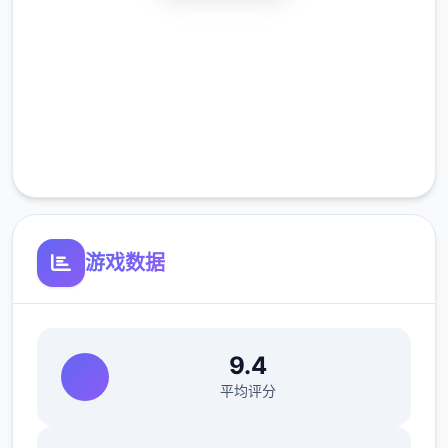
安全下载
高速安装
V0.18.3
完全免费
小改动/错误修复：
客服支持
修复了由于压缩导致的所有动画不连贯或不完
整问题
修复了选择多个类别时音乐播放器中可能出现
游戏数据
的软锁问题
修复了艾因在集市后的活动无法在画廊中解锁
的问题。
9.4
如果您至少看过一次该活动，加载保存应该可
平均评分
以追溯解锁。