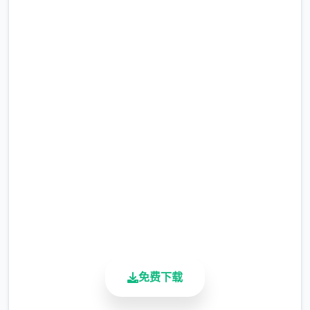
选择给玩家用来合纵连横。
不同于为H而H，本作主打的是剧情为先，H为
即刻下载 沙漠追猎者
辅料的这样一种体验，
（Desert Stalker）
所以如果只是为了H内容而游玩本作，那么很
多时候反而不会出现冲的快乐的情况，
完整版游戏，免费体验
但如果冲着剧情和世界观来玩，那么H内容出
2.3M+
现时，反而会有一种调剂的感觉。
总下载量
4.9/5
更新日志：
用户评分
900K+
0.18.4 版本
活跃用户
翻译更新
新增西班牙语翻译（贡献者：Darax）
免费下载
更新繁体中文翻译（贡献者：AHHCrazy）