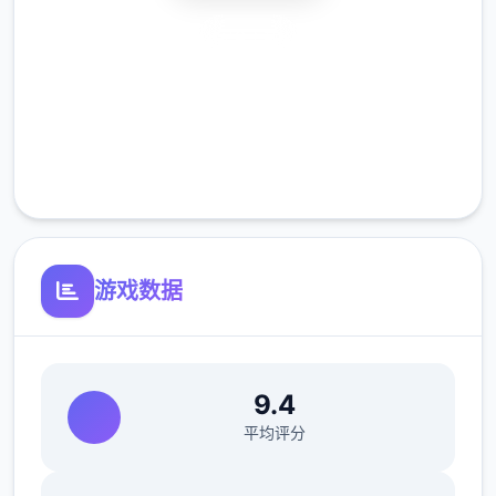
安全下载
高速安装
V0.18.3
完全免费
小改动/错误修复：
客服支持
修复了由于压缩导致的所有动画不连贯或不完
整问题
修复了选择多个类别时音乐播放器中可能出现
游戏数据
的软锁问题
修复了艾因在集市后的活动无法在画廊中解锁
的问题。
9.4
如果您至少看过一次该活动，加载保存应该可
平均评分
以追溯解锁。