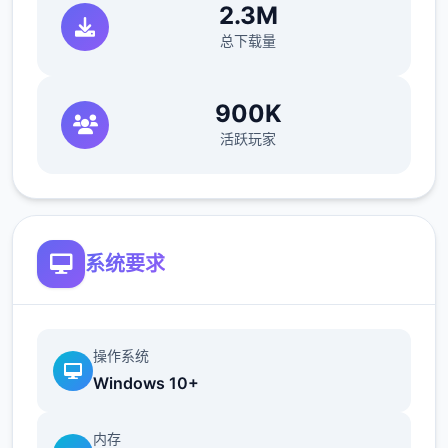
简化了双胞胎市场场景的条件（现在访问它更
2.3M
加一致）
总下载量
修复了如果玩家没有与 Kateryna 谈恋爱，
900K
导致 Kateryna 的任务无法完成的逻辑错误
活跃玩家
翻译
添加意大利语翻译（来源：Eagle1900）
更新简体中文翻译版（来源：aler）
系统要求
操作系统
Windows 10+
内存