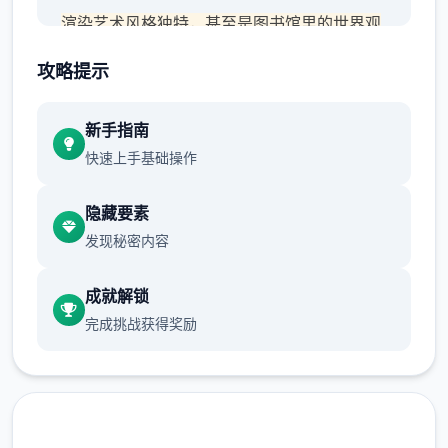
渲染艺术风格独特，甚至是图书馆里的世界观
之类的都非常优秀，
攻略提示
作者做了很多分支，比如某个角色死了，就会
有完全不同的剧情。
新手指南
快速上手基础操作
可能一段剧情会有六七种不同的平行线，文本
足足有一百六十万
隐藏要素
游戏设定借鉴了辐射、潜行者、疯狂的麦克斯
发现秘密内容
等知名作品，
成就解锁
沙漠追猎者攻略：
完成挑战获得奖励
游戏中也有着各种各样的阵营，譬如尸鬼、变
种人、拾荒者等，
每个阵营都有各自的目的，游戏也提供了一些