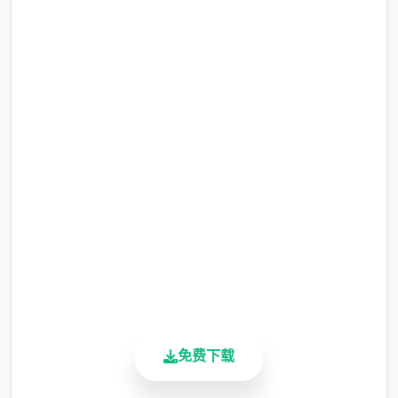
选择给玩家用来合纵连横。
不同于为H而H，本作主打的是剧情为先，H为
马上下载 沙漠追猎者
辅料的这样一种体验，
（Desert Stalker）
所以如果只是为了H内容而游玩本作，那么很
多时候反而不会出现冲的快乐的情况，
完整版游戏，免费体验
但如果冲着剧情和世界观来玩，那么H内容出
2.3M+
现时，反而会有一种调剂的感觉。
总下载量
4.9/5
更新日志：
用户评分
900K+
0.18.4 版本
活跃用户
翻译更新
新增西班牙语翻译（贡献者：Darax）
免费下载
更新繁体中文翻译（贡献者：AHHCrazy）