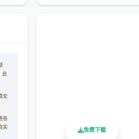
即刻下载 沙漠追猎者
题
（Desert Stalker）
，此
完整版游戏，免费体验
塔女
2.3M+
4.9/5
900K+
，
总下载量
用户评分
活跃用户
进各
充实
免费下载