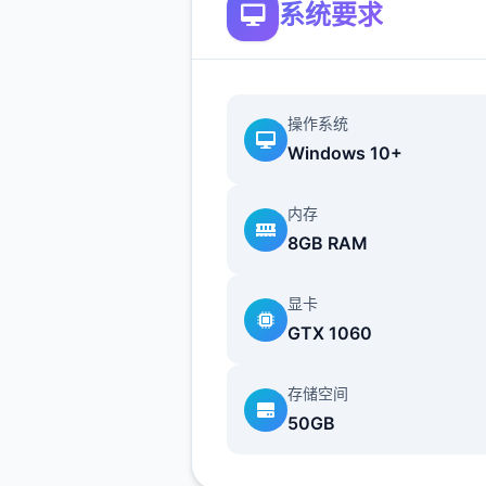
系统要求
提供了一些选择给玩家用来合
横。
不同于为H而H，本作主打的
操作系统
为先，H为辅料的这样一种体
Windows 10+
所以如果只是为了H内容而游
作，那么很多时候反而不会出
内存
的快乐的情况，
8GB RAM
但如果冲着剧情和世界观来玩
显卡
么H内容出现时，反而会有一
GTX 1060
剂的感觉。
更新日志：
存储空间
50GB
0.18.4 版本