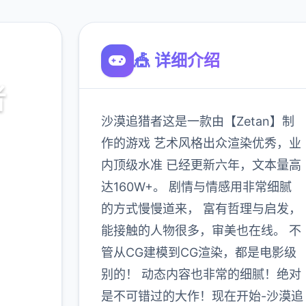
🎪 详细介绍
者
沙漠追猎者这是一款由【Zetan】制
作的游戏 艺术风格出众渲染优秀，业
内顶级水准 已经更新六年，文本量高
达160W+。 剧情与情感用非常细腻
的方式慢慢道来， 富有哲理与启发，
能接触的人物很多，审美也在线。 不
管从CG建模到CG渲染，都是电影级
900K
玩家
别的！ 动态内容也非常的细腻！绝对
是不可错过的大作！现在开始-沙漠追