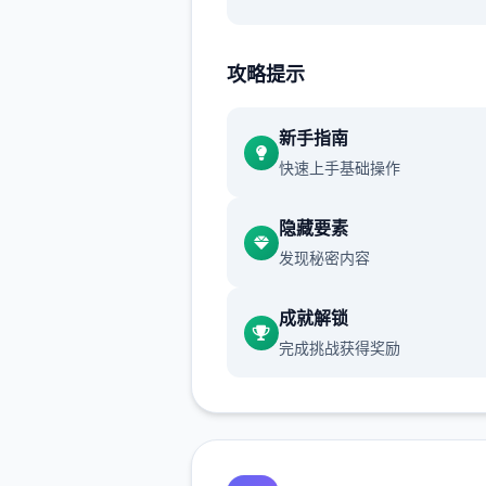
渲染艺术风格独特，甚至是图
里的世界观之类的都非常优秀
攻略提示
作者做了很多分支，比如某个
新手指南
死了，就会有完全不同的剧情
快速上手基础操作
可能一段剧情会有六七种不同
行线，文本足足有一百六十万
隐藏要素
发现秘密内容
游戏设定借鉴了辐射、潜行者
狂的麦克斯等知名作品，
成就解锁
沙漠追猎者攻略：
完成挑战获得奖励
游戏中也有着各种各样的阵营
如尸鬼、变种人、拾荒者等，
每个阵营都有各自的目的，游