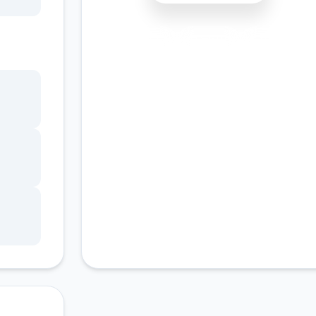
书馆
安全下载
高速安装
完全免费
，
客服支持
角色
。
的平
、疯
，譬
戏也