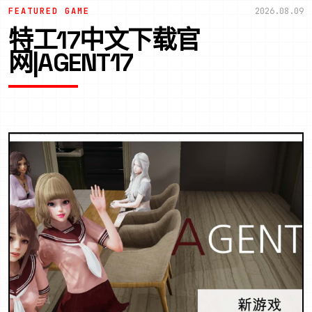
FEATURED GAME
2026.08.09
特工17中文下载官
网|AGENT17