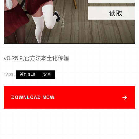
v0.25.9,官方法本土化传输
TAGS:
神作SLG
安卓
→
DOWNLOAD NOW